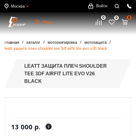
Войти
Москва
0
0
0
Меню
главная
каталог
мотоэкипировка
мотозащита
leatt защита плеч shoulder tee 3df airfit lite evo v26 black
LEATT ЗАЩИТА ПЛЕЧ SHOULDER
TEE 3DF AIRFIT LITE EVO V26
BLACK
13 000 р.