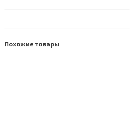
Похожие товары
Shoei
Shoei
IXS Шлем
IXS Шлем
Мотошлем
Мотошлем
iXS136 2.0
136 2.0
X-Spirit Pro
X-Spirit Pro
Kids
Kids Star