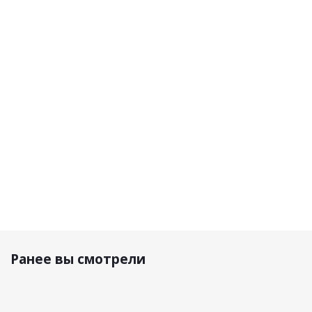
Escalate
Escalate
матовый
2 Черно-
черно-
бело-сине-
черно-
красно
серо-
красно-
серый
матовый
белый
серый
10 900
10 900
165 040 р.
165 040 р.
р.
р.
Ранее вы смотрели