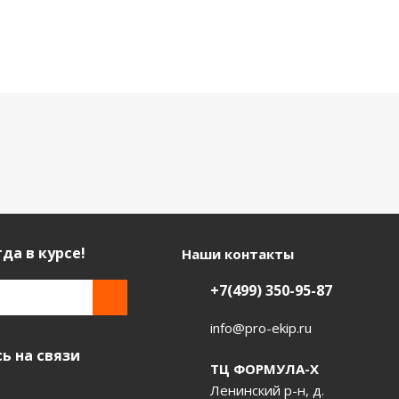
да в курсе!
Наши контакты
+7(499) 350-95-87
info@pro-ekip.ru
ь на связи
ТЦ ФОРМУЛА-Х
Ленинский р-н, д.