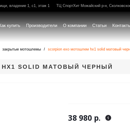
щи, владение 1, с1, этаж 1
ТЦ СпортХит Можайский р-н, Сколковское 
Как купить
Производители
О компании
Статьи
Контакт
закрытые мотошлемы
scorpion exo мотошлем hx1 solid матовый чер
 HX1 SOLID МАТОВЫЙ ЧЕРНЫЙ
38 980 р.