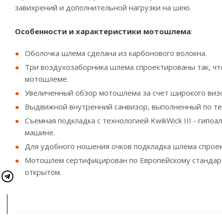
завихрений и дополнительной нагрузки на шею.
Особенности и характеристики мотошлема
:
Оболочка шлема сделана из карбонового волокна.
Три воздухозаборника шлема спроектированы так, ч
мотошлеме.
Увеличенный обзор мотошлема за счет широкого виз
Выдвижной внутренний санвизор, выполненный по те
Съемная подкладка с технологией KwikWick III - гипоа
машине.
Для удобного ношения очков подкладка шлема спроект
Мотошлем сертифицирован по Европейскому стандарту 
открытом.