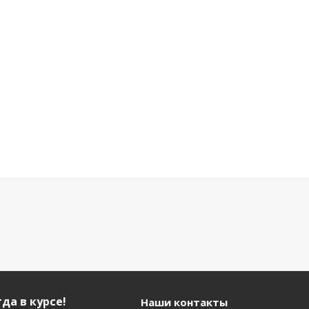
104 930
104 930
117 640 р.
р.
р.
да в курсе!
Наши контакты