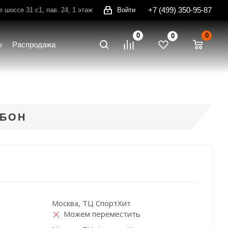
+7 (499) 350-95-87
шоссе 31 с1, пав. 24, 1 этаж
Войти
0
0
0
ы
Распродажа
РБОН
Москва, ТЦ СпортХит
Можем переместить