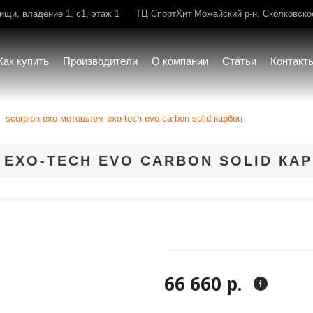
щи, владение 1, с1, этаж 1
ТЦ СпортХит Можайский р-н, Сколковское 
Как купить
Производители
О компании
Статьи
Контакт
scorpion exo мотошлем exo-tech evo carbon solid карбон
EXO-TECH EVO CARBON SOLID КА
66 660 р.