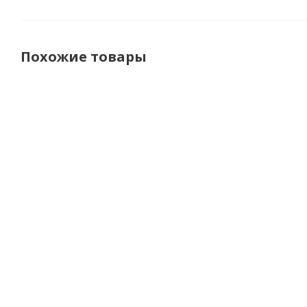
Похожие товары
IXS Шлем
IXS Шлем 136
Shoei
iXS136 2.0
2.0 Kids Star 2
Шлем J.O
Ш
Kids
Черно-
2 Plain
матовый
красно
Белый
Ч
черно-
матовый
серый