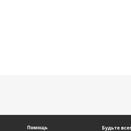
2 950
92 950
р.
92 950 р.
р.
117 640 р.
Помощь
Будьте всег