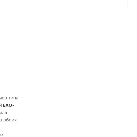
мов типа
ий
EXO-
ила
в обоих
их