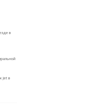
езде в
тиральной
 Jet в