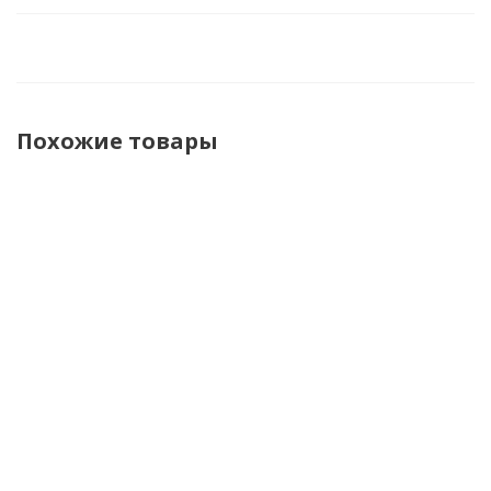
Похожие товары
Shoei
Shoei
Shoei Шлем
Shoei
Шлем J.O
Шлем J.O
J.O 2 Candy
Шлем J.O
2 Plain
2 Plain
Коричневый
2 Candy
Белый
Черный
Матовый
Черный