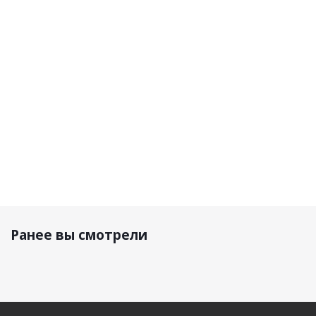
Матовый
92 950
92 950
92 950
р.
р.
92 950 р.
р.
Ранее вы смотрели