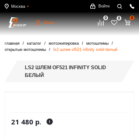
Войти
Москва
0
0
0
Меню
главная
каталог
мотоэкипировка
мотошлемы
открытые мотошлемы
ls2 шлем of521 infinity solid белый
LS2 ШЛЕМ OF521 INFINITY SOLID
БЕЛЫЙ
21 480 р.