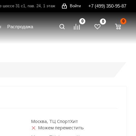
+7 (499) 350-95-87
шоссе 31 с1, пав. 24, 1 этаж
Войти
0
0
0
ы
Распродажа
Москва, ТЦ СпортХит
Можем переместить