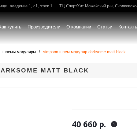
щи, владение 1, с1, этаж 1
ТЦ СпортХит Можайский р-н, Сколковское 
Как купить
Производители
О компании
Статьи
Контакт
шлемы модуляры
simpson шлем модуляр darksome matt black
DARKSOME MATT BLACK
40 660 р.