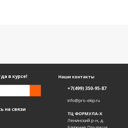
да в курсе!
Наши контакты
+7(499) 350-95-87
info@pro-ekip.ru
ь на связи
ТЦ ФОРМУЛА-Х
Ленинский р-н, д.
Ближние Прудищи,