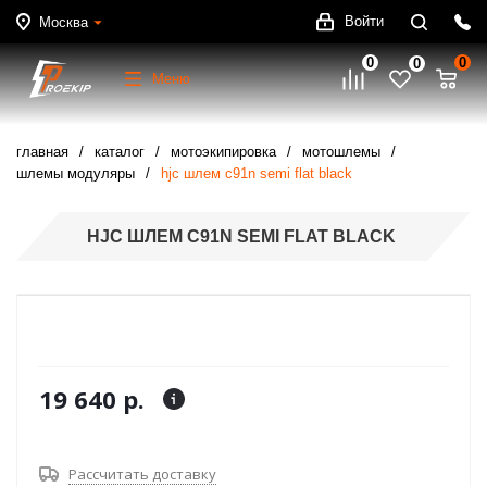
Войти
Москва
0
0
0
Меню
главная
каталог
мотоэкипировка
мотошлемы
шлемы модуляры
hjc шлем c91n semi flat black
HJC ШЛЕМ C91N SEMI FLAT BLACK
19 640 р.
Рассчитать доставку