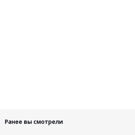
Shoei
Shoei
Shoei Шлем
Shoei
Шлем
Шлем
Neotec 3
Шлем
Neotec 3
Neotec 3
Anthem
Neotec 3
Fragments
Satori
оранжево-
Anthem
черно-
TC-5
черно-
бело-
синий
Черно-
серебристый
сине-
белый
красный
106 720
145
152
р.
190 р.
152 450 р.
450 р.
Ранее вы смотрели