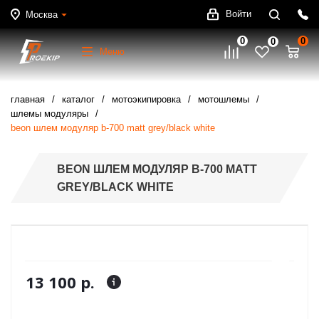
Войти
Москва
0
0
0
Меню
главная
каталог
мотоэкипировка
мотошлемы
шлемы модуляры
beon шлем модуляр b-700 matt grey/black white
BEON ШЛЕМ МОДУЛЯР B-700 MATT
GREY/BLACK WHITE
13 100 р.