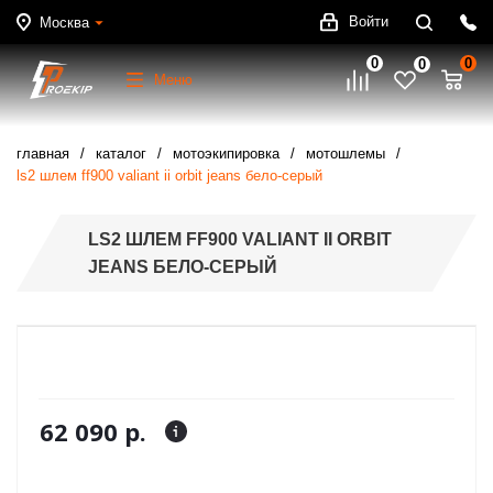
Войти
Москва
0
0
0
Меню
главная
каталог
мотоэкипировка
мотошлемы
ls2 шлем ff900 valiant ii orbit jeans бело-серый
LS2 ШЛЕМ FF900 VALIANT II ORBIT
JEANS БЕЛО-СЕРЫЙ
62 090 р.