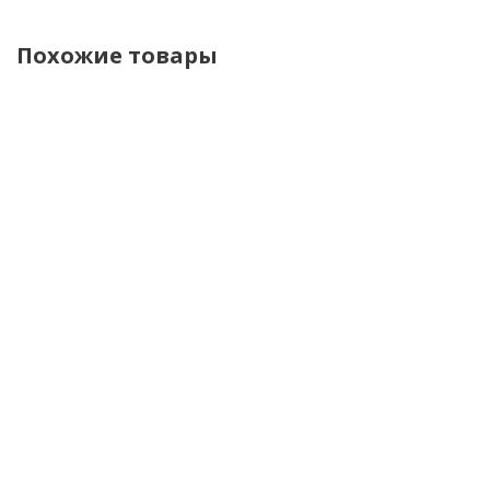
Похожие товары
Cardo
Cardo
Cardo
Cardo
Bluetooth
Bluetooth
Bluetooth
Bluetooth
гарнитура
гарнитура
гарнитура
гарнитура
PackTalk
Packtalk
Packtalk
Packtalk
Pro
NEO Single
EDGE KTM
Edge Duo
Single