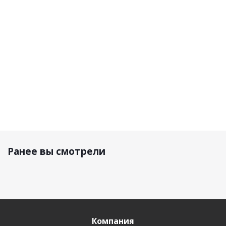
79 900 р.
57 900
р.
74 790
р.
99 900
р.
Ранее вы смотрели
Компания