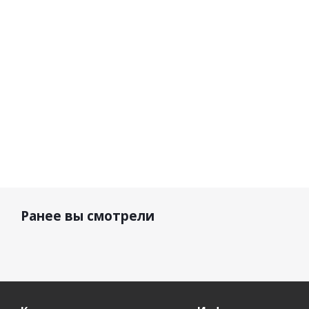
Stripes/
Red
15 090
р.
32 280 р.
30 250 р.
2
Ранее вы смотрели