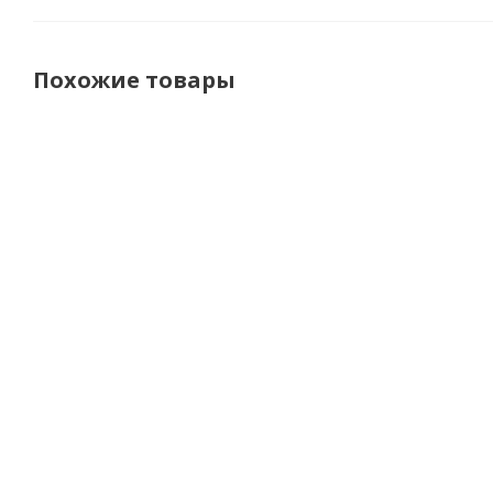
Похожие товары
Hyperlook
LS2 Куртка
Dainese
Куртка
Текстильная
Куртка
Desire
Gallant
Herosphere
те
Зеленая
Черно-Серая
Air Tex
X
Black/
White