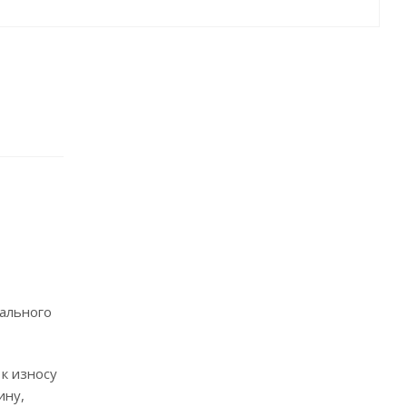
нального
к износу
ину,