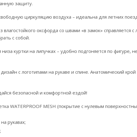
анную защиту.
свободную циркуляцию воздуха – идеальна для летних поезд
 влагостойкого оксфорда со швами «в замок» справляется с 
рать с собой.
низа куртки на липучках – удобно подгоняется по фигуре, н
дизайн с логотипами на рукаве и спине. Анатомический крой
дайся безопасной и комфортной ездой!
 сетка WATERPROOF MESH (покрытие с нулевым поверхностн
на рукавах;
;