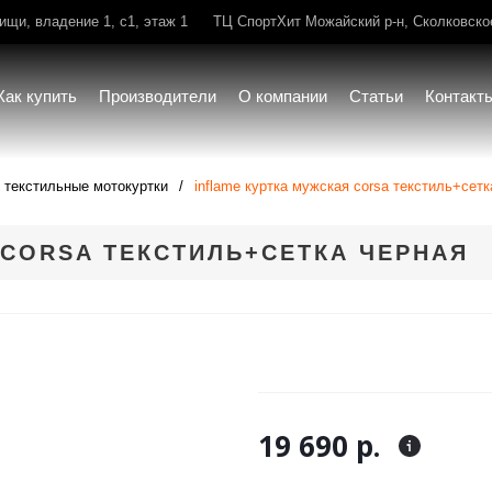
щи, владение 1, с1, этаж 1
ТЦ СпортХит Можайский р-н, Сколковское 
Как купить
Производители
О компании
Статьи
Контакт
текстильные мотокуртки
inflame куртка мужская corsa текстиль+сетк
 CORSA ТЕКСТИЛЬ+СЕТКА ЧЕРНАЯ
19 690 р.