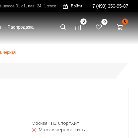
+7 (499) 350-95-87
шоссе 31 с1, пав. 24, 1 этаж
Войти
0
0
0
ы
Распродажа
а черная
Москва, ТЦ СпортХит
Можем переместить