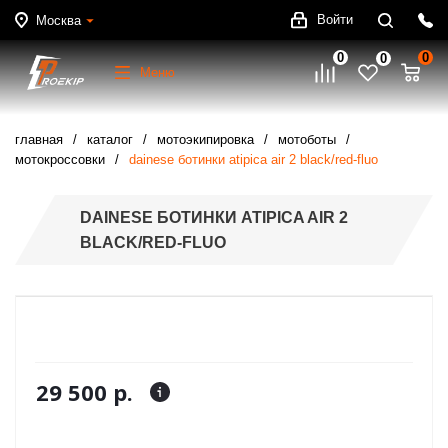
Войти
Москва
0
0
0
Меню
главная
каталог
мотоэкипировка
мотоботы
мотокроссовки
dainese ботинки atipica air 2 black/red-fluo
DAINESE БОТИНКИ ATIPICA AIR 2
BLACK/RED-FLUO
29 500 р.