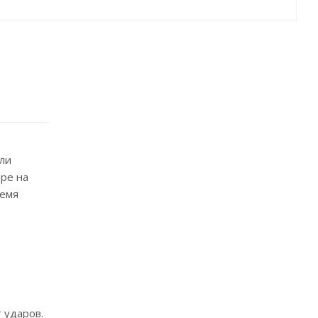
ли
pe на
ремя
 ударов.