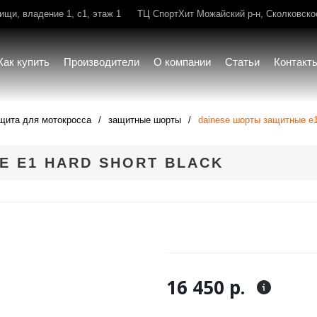
щи, владение 1, с1, этаж 1
ТЦ СпортХит Можайский р-н, Сколковское 
Как купить
Производители
О компании
Статьи
Контакт
щита для мотокросса
защитные шорты
dainese шорты защитные e1 
 E1 HARD SHORT BLACK
16 450 р.