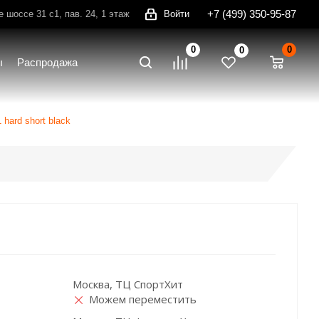
+7 (499) 350-95-87
шоссе 31 с1, пав. 24, 1 этаж
Войти
0
0
0
ы
Распродажа
hard short black
Москва, ТЦ СпортХит
Можем переместить