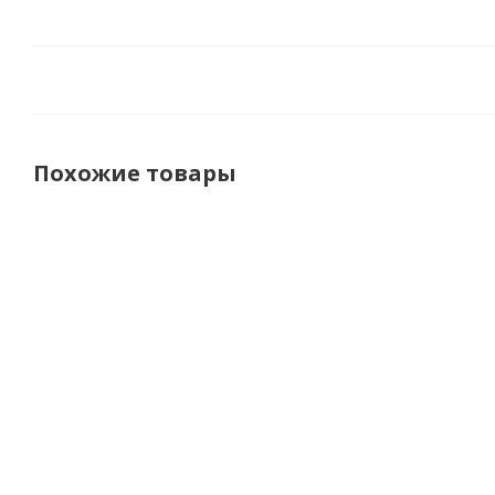
Похожие товары
509 Шорты
Racer
Scott
защитные
Шорты
Шорты