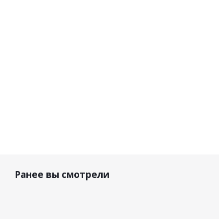
R-Mor
защитные
Softcon Air
Black
Profile Sub-
Short
Short (D3O)
Protector
B
black
15 290
р.
10 570 р.
17 490 р.
Ранее вы смотрели