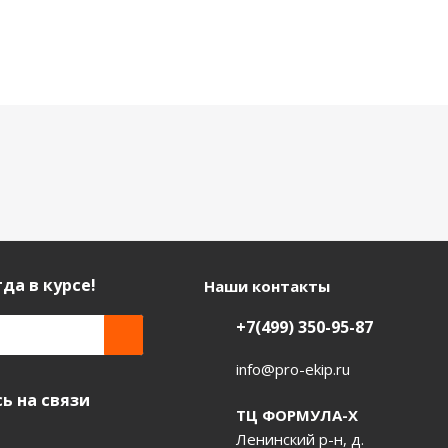
да в курсе!
Наши контакты
+7(499) 350-95-87
info@pro-ekip.ru
ь на связи
ТЦ ФОРМУЛА-Х
Ленинский р-н, д.