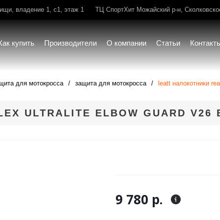
щи, владение 1, с1, этаж 1
ТЦ СпортХит Можайский р-н, Сколковское 
Как купить
Производители
О компании
Статьи
Контакт
щита для мотокросса
защита для мотокросса
leatt налокотники reaf
LEX ULTRALITE ELBOW GUARD V26 
9 780 р.