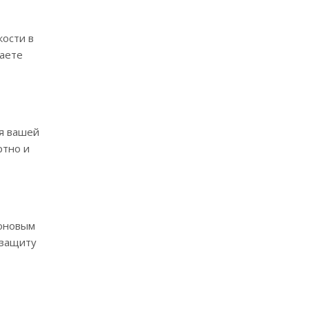
кости в
чаете
яя вашей
ртно и
коновым
 защиту