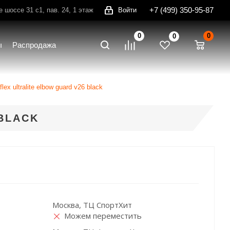
+7 (499) 350-95-87
шоссе 31 с1, пав. 24, 1 этаж
Войти
0
0
0
ы
Распродажа
lex ultralite elbow guard v26 black
BLACK
Москва, ТЦ СпортХит
Можем переместить