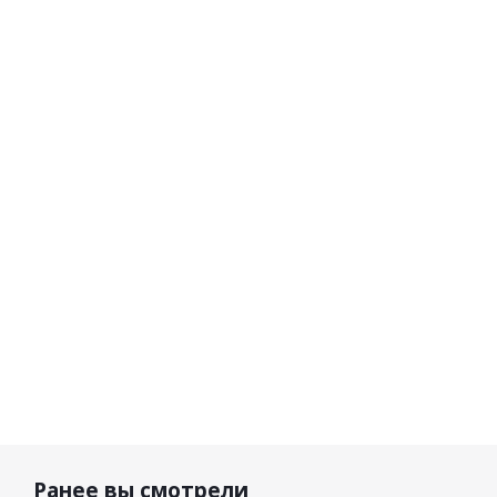
Leatt
Leatt
Leatt
налокотники
Защита
Налокотники
3DF 6.0 Elbow
локтя
ReaFlex
Guard V25
Flex
UltraLite
Flint
Mesh
Elbow Guard
Black
V26 Black
8 800
11 700 р.
р.
9 780 р.
Ранее вы смотрели