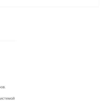
ов.
системой