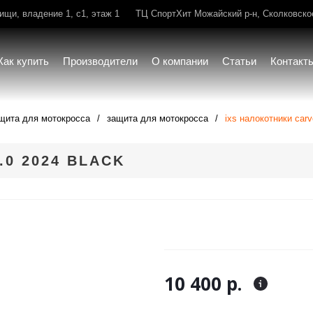
щи, владение 1, с1, этаж 1
ТЦ СпортХит Можайский р-н, Сколковское 
Как купить
Производители
О компании
Статьи
Контакт
щита для мотокросса
защита для мотокросса
ixs налокотники carv
.0 2024 BLACK
10 400 р.