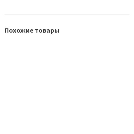
Похожие товары
Brubeck
Brubeck
Brubeck
Brubeck
Футболка
Футболка
Кальсоны
Кальсоны
термо
мужская
мужские
мужские
унисекс
зональная
зональные
зональные
дл.рукав
дл. рукав
Dry V26
Dry V26