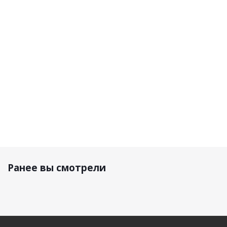
Motor
Dry V26
Черный/
Черный/
Cooler
черный/
Графит
Красный
Черная
графит
9 300 р.
7 090 р.
5 690 р.
5 690 р.
Ранее вы смотрели