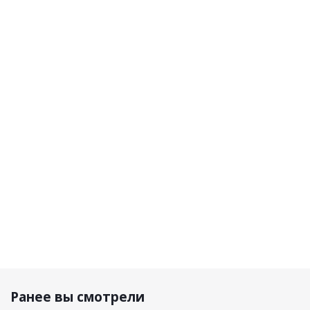
Shoei
Acerbis
Acerbis
Acerbis
Шлем
Шлем T711
Шлем
Шлем
VFX-WR
Blue/Orange
Linear
Linear 22-
Candy
22-06
06
черный
Grey
Black/Fluo-
матовый
Yellow
100 480
14 990
р.
33 890 р.
р.
16 720 р.
Ранее вы смотрели