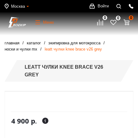
Войти
Москва
0
0
0
Меню
главная
каталог
экипировка для мотокросса
носки и чулки mx
leatt чулки knee brace v26 grey
LEATT ЧУЛКИ KNEE BRACE V26
GREY
4 900 р.