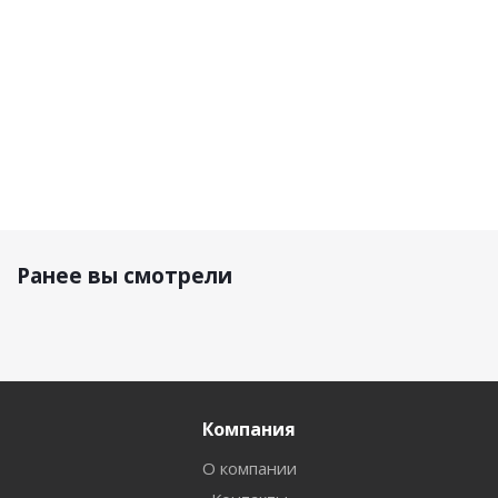
4 240 р.
4 240 р.
4 60
Ранее вы смотрели
Компания
О компании