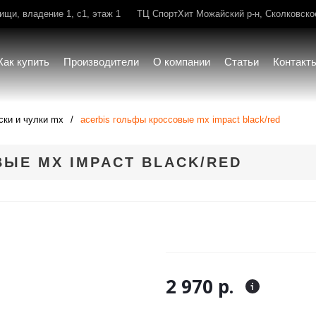
щи, владение 1, с1, этаж 1
ТЦ СпортХит Можайский р-н, Сколковское 
Как купить
Производители
О компании
Статьи
Контакт
ски и чулки mx
acerbis гольфы кроссовые mx impact black/red
ЫЕ MX IMPACT BLACK/RED
2 970 р.