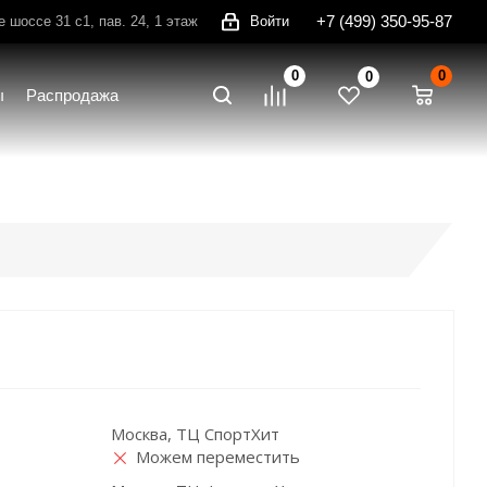
+7 (499) 350-95-87
шоссе 31 с1, пав. 24, 1 этаж
Войти
0
0
0
ы
Распродажа
Москва, ТЦ СпортХит
Можем переместить