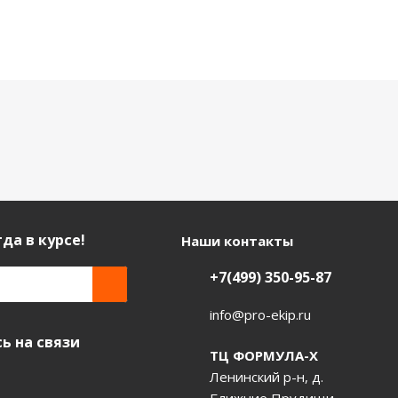
да в курсе!
Наши контакты
+7(499) 350-95-87
info@pro-ekip.ru
ь на связи
ТЦ ФОРМУЛА-Х
Ленинский р-н, д.
Ближние Прудищи,