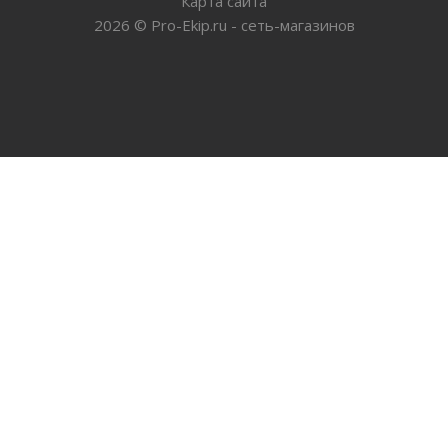
Карта сайта
2026
©
Pro-Ekip.ru - сеть-магазинов