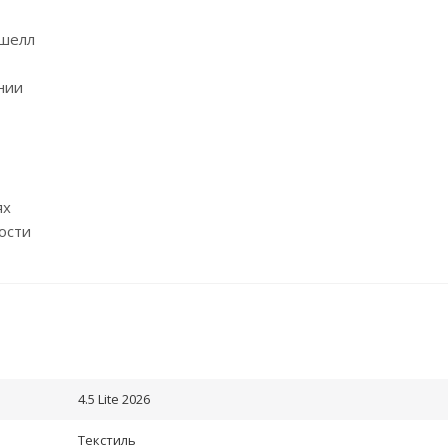
тшелл
нии
ях
ости
4.5 Lite 2026
Текстиль