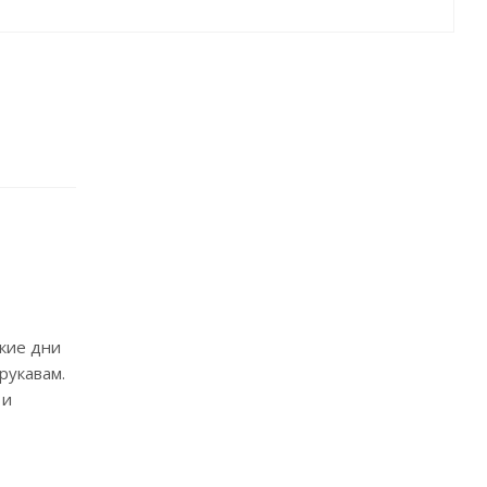
ркие дни
рукавам.
 и