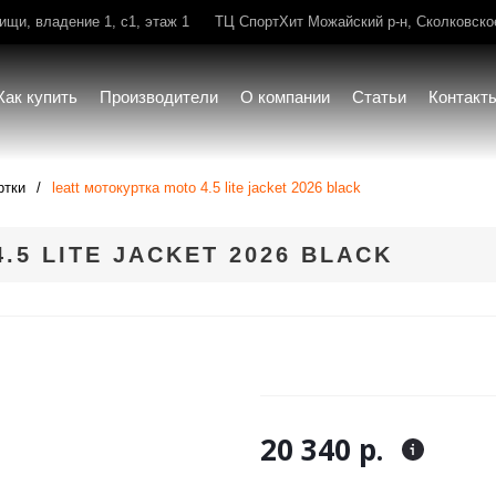
щи, владение 1, с1, этаж 1
ТЦ СпортХит Можайский р-н, Сколковское 
Как купить
Производители
О компании
Статьи
Контакт
ртки
leatt мотокуртка moto 4.5 lite jacket 2026 black
.5 LITE JACKET 2026 BLACK
20 340 р.