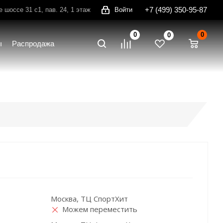
+7 (499) 350-95-87
шоссе 31 с1, пав. 24, 1 этаж
Войти
0
0
0
ы
Распродажа
Москва, ТЦ СпортХит
Можем переместить