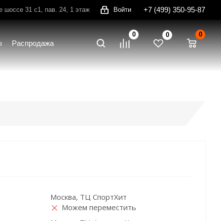
+7 (499) 350-95-87
шоссе 31 с1, пав. 24, 1 этаж
Войти
0
0
0
ы
Распродажа
Москва, ТЦ СпортХит
Можем переместить