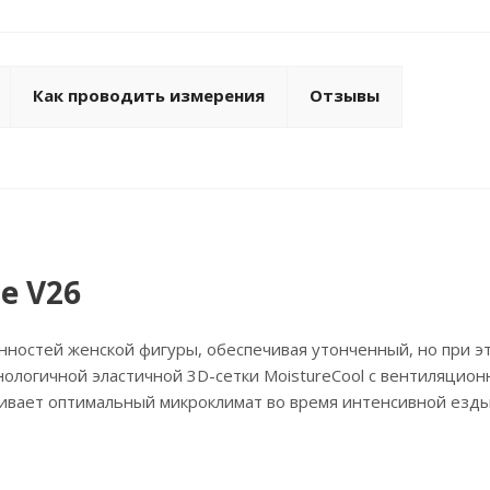
Как проводить измерения
Отзывы
e V26
нностей женской фигуры, обеспечивая утонченный, но при э
нологичной эластичной 3D-сетки MoistureCool с вентиляцио
живает оптимальный микроклимат во время интенсивной езды