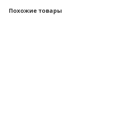
Похожие товары
Leatt
Leatt
Leatt
Leat
Джерси
Джерси
Джерси
Джер
3.5 Ride Kit
Moto 4.5
Moto 4.5
Moto 
V26 Brown
Lite
Lite Red
Lite
White
Oran
5 100
5 000 р.
5 500 р.
р.
5 100 