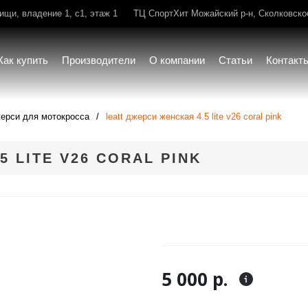
щи, владение 1, с1, этаж 1
ТЦ СпортХит Можайский р-н, Сколковское 
Как купить
Производители
О компании
Статьи
Контакт
ерси для мотокросса
leatt джерси женская 4.5 lite v26 coral pink
5 LITE V26 CORAL PINK
5 000 р.