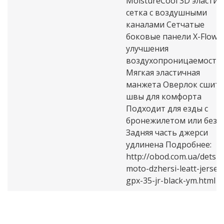
MoistureCool 3D эластич
сетка с воздушными
каналами Сетчатые
боковые панели X-Flow 
улучшения
воздухопроницаемости
Мягкая эластичная
манжета Оверлок сшит
швы для комфорта
Подходит для езды с
бронежилетом или без
Задняя часть джерси
удлинена Подробнее:
http://obod.com.ua/detsk
moto-dzhersi-leatt-jersey
gpx-35-jr-black-ym.html