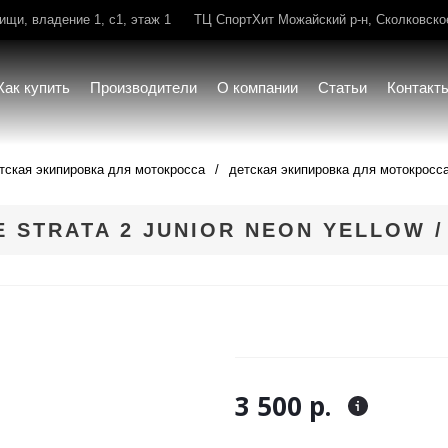
щи, владение 1, с1, этаж 1
ТЦ СпортХит Можайский р-н, Сколковское 
Как купить
Производители
О компании
Статьи
Контакт
тская экипировка для мотокросса
детская экипировка для мотокросс
 STRATA 2 JUNIOR NEON YELLOW /
3 500 р.