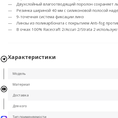
— Двухслойный влагоотводящий поролон сохраняет л
— Резинка шириной 40 мм с силиконовой полосой наде
— 9-точечная система фиксации линз
— Линзы из поликарбоната с покрытием Anti-fog проти
— В очках 100% Racecraft 2/Accuri 2/Strata 2 использу
Характеристики
Модель
Материал
Доставка
Для кого
Тип применяемости