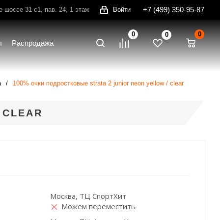
+7 (499) 350-95-87
шоссе 31 с1, пав. 24, 1 этаж
Войти
0
0
0
ы
Распродажа
а
100% очки подростковые strata 2 junior neon yellow / clear
 CLEAR
Москва, ТЦ СпортХит
Можем переместить