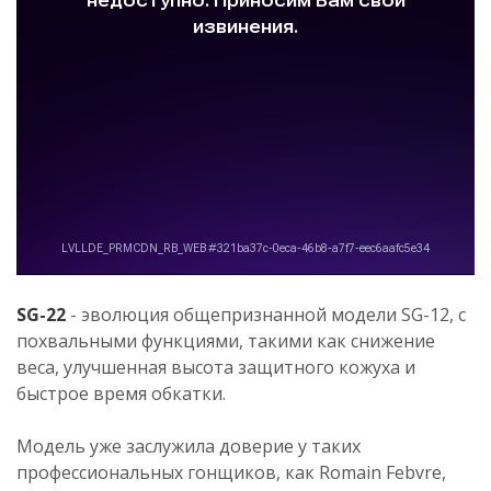
SG-22
- эволюция общепризнанной модели SG-12, с
похвальными функциями, такими как снижение
веса, улучшенная высота защитного кожуха и
быстрое время обкатки.
Модель уже заслужила доверие у таких
профессиональных гонщиков, как Romain Febvre,