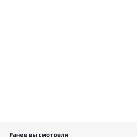
Leatt
Oneal Штаны
Leatt
Le
Штаны
детские
Штаны
Шт
3.5 Jr
Element
детские
дет
Storm
Rancid V.25
4.5 V26
4.5
Teal
черный/
Royal
Ste
желтый
Blue-Red
Bl
G
9 500
11 790
12 
р.
12 900 р.
р.
р
Ранее вы смотрели