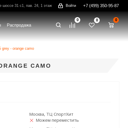
+7 (499) 350-95-87
шоссе 31 с1, пав. 24, 1 этаж
Войти
0
0
0
ы
Распродажа
 grey - orange camo
 ORANGE CAMO
Москва, ТЦ СпортХит
Можем переместить