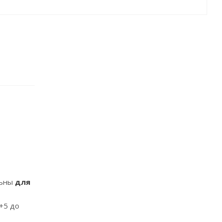
.
льны
для
+5 до