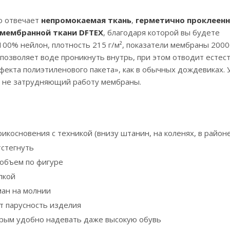
о отвечает
непромокаемая ткань
,
герметично проклеен
 мембранной ткани DFTEX
, благодаря которой вы будете
 100% нейлон, плотность 215 г/м², показатели мембраны 200
позволяет воде проникнуть внутрь, при этом отводит естес
ффекта полиэтиленового пакета», как в обычных дождевиках. 
, не затрудняющий работу мембраны.
икосновения с техникой (внизу штанин, на коленях, в район
тстегнуть
 объем по фигуре
пкой
ман на молнии
т парусность изделия
орым удобно надевать даже высокую обувь