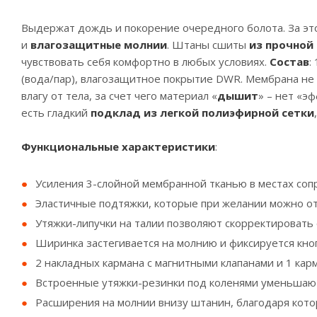
Выдержат дождь и покорение очередного болота. За эт
и
влагозащитные молнии
. Штаны сшиты
из прочной
чувствовать себя комфортно в любых условиях.
Состав
:
(вода/пар), влагозащитное покрытие DWR. Мембрана не 
влагу от тела, за счет чего материал «
дышит
» – нет «э
есть гладкий
подклад из легкой полиэфирной сетки
Функциональные характеристики
:
Усиления 3-слойной мембранной тканью в местах сопр
Эластичные подтяжки, которые при желании можно о
Утяжки-липучки на талии позволяют скорректировать
Ширинка застегивается на молнию и фиксируется кно
2 накладных кармана с магнитными клапанами и 1 кар
Встроенные утяжки-резинки под коленями уменьшаю
Расширения на молнии внизу штанин, благодаря кот