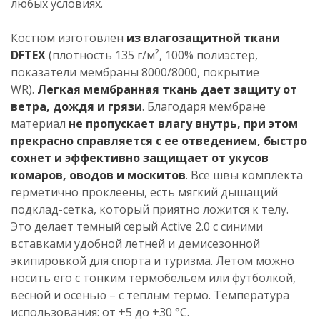
любых условиях.
Костюм изготовлен
из влагозащитной ткани
DFTEX
(плотность 135 г/м², 100% полиэстер,
показатели мембраны 8000/8000, покрытие
WR).
Легкая мембранная ткань дает защиту от
ветра, дождя и грязи
. Благодаря мембране
материал
не пропускает влагу внутрь, при этом
прекрасно справляется с ее отведением, быстро
сохнет и эффективно защищает от укусов
комаров, оводов и москитов
. Все швы комплекта
герметично проклеены, есть мягкий дышащий
подклад-сетка, который приятно ложится к телу.
Это делает темный серый Active 2.0 с синими
вставками удобной летней и демисезонной
экипировкой для спорта и туризма. Летом можно
носить его с тонким термобельем или футболкой,
весной и осенью – с теплым термо. Температура
использования: от +5 до +30 °С.