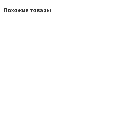
Похожие товары
Dragonfly
Dragonfly
Dragonfly
Dragonfly
Комбинезон
Комбинезон
Брюки
Брюки
Gravity 2.0
Gravity 2.0
Freeride
Freeride
Woman
Woman
Pro
Pro
Orange 2026
Burgundy
Woman
Woman
2026
Steel
Grey
Вlue