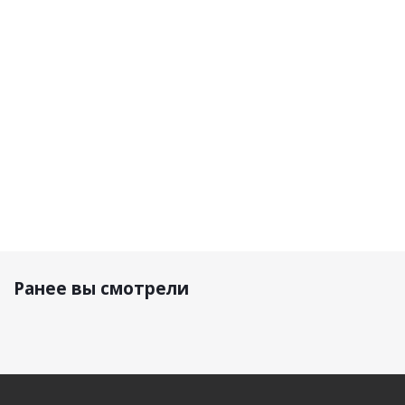
Red -
Brown
Blue
Dark
Black
Green
46 750
46 750
46 750
46 750
р.
р.
р.
р.
Ранее вы смотрели