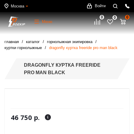
Войти
Москва
0
0
0
Меню
главная
каталог
горнолыжная экипировка
куртки горнолыжные
dragonfly куртка freeride pro man black
DRAGONFLY КУРТКА FREERIDE
PRO MAN BLACK
46 750 р.