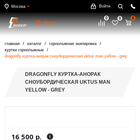
Войти
Москва
0
0
0
Меню
главная
каталог
горнолыжная экипировка
куртки горнолыжные
dragonfly куртка-анорак сноубордическая uktus man yellow - grey
DRAGONFLY КУРТКА-АНОРАК
СНОУБОРДИЧЕСКАЯ UKTUS MAN
YELLOW - GREY
16 500 р.