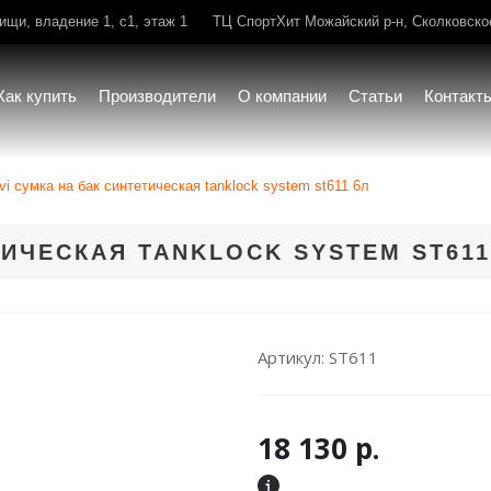
щи, владение 1, с1, этаж 1
ТЦ СпортХит Можайский р-н, Сколковское 
Как купить
Производители
О компании
Статьи
Контакт
ivi сумка на бак синтетическая tanklock system st611 6л
ТИЧЕСКАЯ TANKLOCK SYSTEM ST611
Артикул:
ST611
18 130
р.