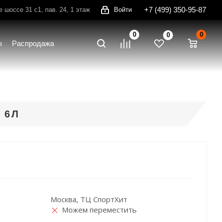
+7 (499) 350-95-87
шоссе 31 с1, пав. 24, 1 этаж
Войти
0
0
0
ы
Распродажа
 6Л
Москва, ТЦ СпортХит
Можем переместить