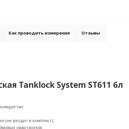
Как проводить измерения
Отзывы
ская Tanklock System ST611 6л
полиуретан.
и (не входит в комплект);
юймовых смартфонов;