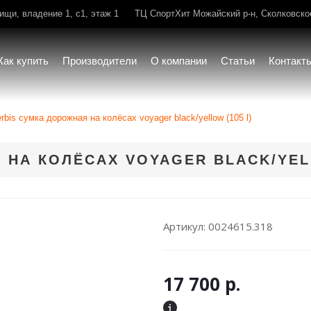
щи, владение 1, с1, этаж 1
ТЦ СпортХит Можайский р-н, Сколковское 
Как купить
Производители
О компании
Статьи
Контакт
rbis сумка дорожная на колёсах voyager black/yellow (105 l)
 НА КОЛЁСАХ VOYAGER BLACK/YELL
Артикул:
0024615.318
17 700
р.