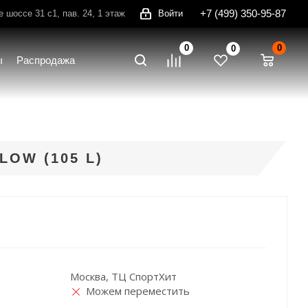
+7 (499) 350-95-87
шоссе 31 с1, пав. 24, 1 этаж
Войти
0
0
0
ы
Распродажа
OW (105 L)
Москва, ТЦ СпортХит
Можем переместить