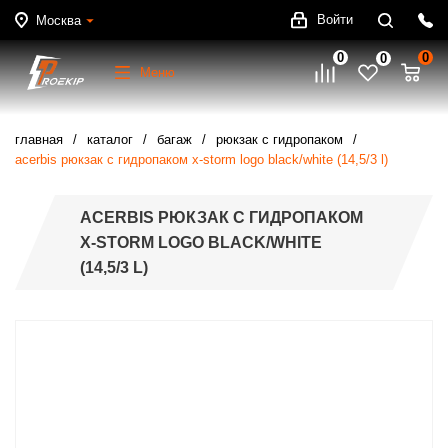
Войти
Москва
0
0
0
Меню
главная
каталог
багаж
рюкзак с гидропаком
acerbis рюкзак с гидропаком x-storm logo black/white (14,5/3 l)
ACERBIS РЮКЗАК С ГИДРОПАКОМ
X-STORM LOGO BLACK/WHITE
(14,5/3 L)