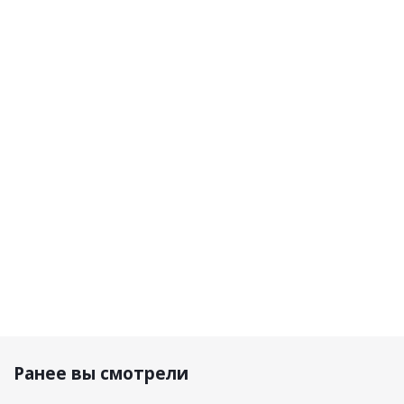
Lavr
Lavr Смазка
Lavr
Scou
Смазка
цепи
Смазка
сетка 
цепи
внедорожная
цепи
багажн
спортивная
650 мл
дорожная
40*40
650 мл
400мл
Черна
Крючк
пласт
2 490 р.
1 990 р.
1 290 р.
990 р.
Ранее вы смотрели